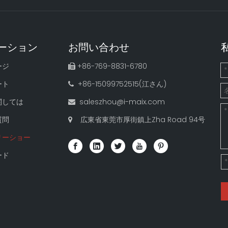
ーション
お問い合わせ
ージ
+86-769-8831-6780

ート
+86-15099752515(江さん)

関しては
saleszhou@i-maix.com

質問
広東省東莞市厚街鎮上Zha Road 94号

リーショー
ード