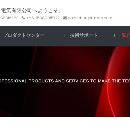
AX電気有限公司へようこそ。
-88316780
+86-15989915727
saleszhou@i-maix.com


プロダクトセンター
技術サポート
私