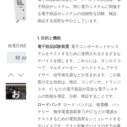
子部品やシステム、特に電力システムに関連す
る電子部品やシステムの信頼性を試験、検証、
保証する役割を中心としています。
1. 目的と機能
インバータテスト用の RCD ロードバンク - EMAX
電子部品試験装置
: 電子コンポーネントやシス
テムをテストするために使用されるさまざまな
お問い合わせ
デバイスを指します。これらには、オシロスコ
ープ、マルチメーター、スペクトラム アナラ
イザー、信号発生器などが含まれます。この装
置の主な目的は、抵抗、コンデンサ、トランジ
スタ、IC などの電子部品や完全な電子システ
お
ムの性能を測定、分析、検証することです。
ロードバンク
: ロード バンクは、発電機、バッ
問
テリー、無停電電源装置 (UPS) などの電源を
テストするための電気負荷をシミュレートする
い
デバイスです。テスト対象デバイスの出力を吸