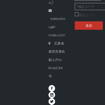
ん)

saleszho
送信
u@i-
maix.com
広東省

東莞市厚街
鎮上Zha
Road 94
号