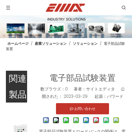
ホームページ
/
産業ソリューション
/
ソリューション
/
電子部品試験
装置
電子部品試験装置
関連
低電圧純抵抗負荷バンク
300KW ACDC統合充電パイルテストロードバンク
数ブラウズ：
0
著者：サイトエディタ 公
製品
お問い合わせ
お問い合わせ
開された： 2023-03-29 起源：
パワード
お問い合わせ
電子部品試験装置とロードバンクの関係は、電