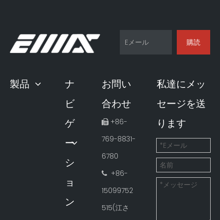
購読
製品
ナ
お問い
私達にメッ
ビ
合わせ
セージを送
ゲ
ります
+86-

769-8831-
ー
6780
シ
+86-

ョ
15099752
ン
515(江さ