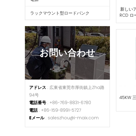
新しいア
ラックマウント型ロードバンク
RCD ロ
お問い合わせ
アドレス
: 広東省東莞市厚街鎮上Zha路
94号
45KW 
電話番号
: +86-769-8831-6780
電話
: +86-159-8991-5727
Eメール
:
saleszhou@i-maix.com