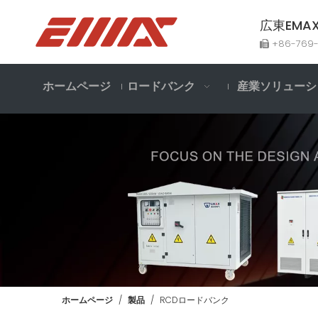
広東EM
+86-769

ホームページ
ロードバンク
産業ソリューシ
ホームページ
/
製品
/
RCDロードバンク