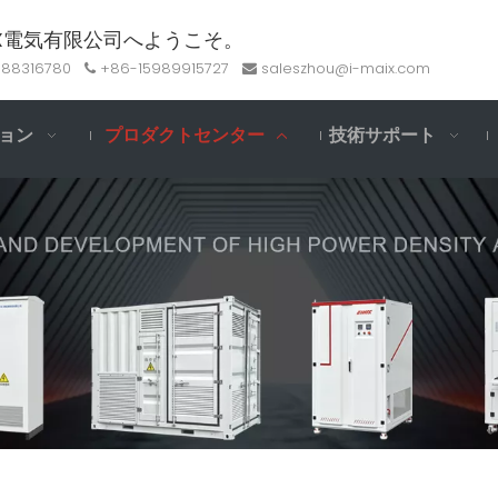
AX電気有限公司へようこそ。
-88316780
+86-15989915727
saleszhou@i-maix.com


ョン
プロダクトセンター
技術サポート