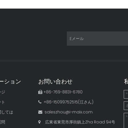
ーション
お問い合わせ
ージ
+86-769-8831-6780

ート
+86-15099752515(江さん)

関しては
saleszhou@i-maix.com

質問
広東省東莞市厚街鎮上Zha Road 94号
